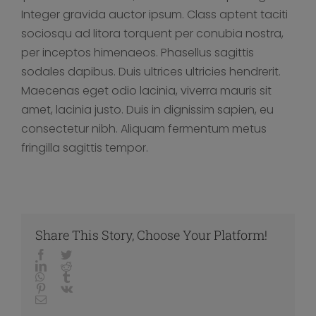
Integer gravida auctor ipsum. Class aptent taciti
sociosqu ad litora torquent per conubia nostra,
per inceptos himenaeos. Phasellus sagittis
sodales dapibus. Duis ultrices ultricies hendrerit.
Maecenas eget odio lacinia, viverra mauris sit
amet, lacinia justo. Duis in dignissim sapien, eu
consectetur nibh. Aliquam fermentum metus
fringilla sagittis tempor.
Share This Story, Choose Your Platform!
Facebook
Twitter
LinkedIn
Reddit
Whatsapp
Tumblr
Pinterest
Vk
Email