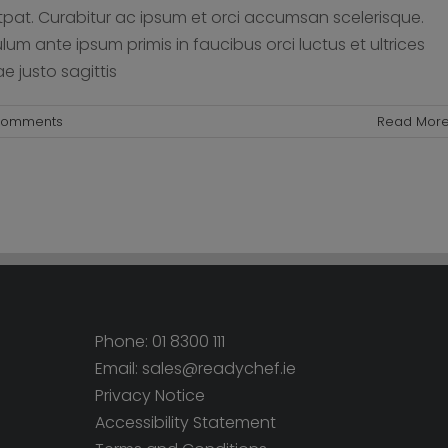
tpat. Curabitur ac ipsum et orci accumsan scelerisque.
lum ante ipsum primis in faucibus orci luctus et ultrices
e justo sagittis
Comments
Read Mor
Phone: 01 8300 111
Email:
sales@readychef.ie
Privacy Notice
Accessibility Statement