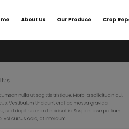
ome
About Us
Our Produce
Crop Rep
llus.
cumsan nulla ut sagittis tristique. Morbi a sollicitudin dui,
lacus. Vestibulum tincidunt erat ac massa gravida
 sed dapibus enim tincidunt in. Suspendisse pretium
i vel cursus odio, at interdum