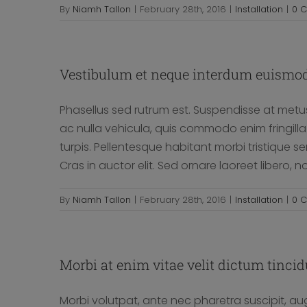
By
Niamh Tallon
|
February 28th, 2016
|
Installation
|
0 
Vestibulum et neque interdum euismo
Phasellus sed rutrum est. Suspendisse at met
ac nulla vehicula, quis commodo enim fringilla
turpis. Pellentesque habitant morbi tristique 
Cras in auctor elit. Sed ornare laoreet libero, 
By
Niamh Tallon
|
February 28th, 2016
|
Installation
|
0 
Morbi at enim vitae velit dictum tincid
Morbi volutpat, ante nec pharetra suscipit, augue