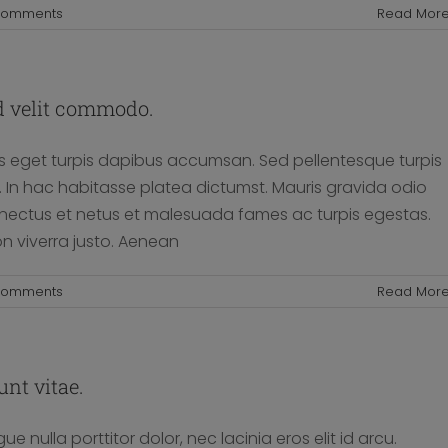
Comments
Read Mor
d velit commodo.
us eget turpis dapibus accumsan. Sed pellentesque turpis
. In hac habitasse platea dictumst. Mauris gravida odio
senectus et netus et malesuada fames ac turpis egestas.
non viverra justo. Aenean
Comments
Read Mor
unt vitae.
 nulla porttitor dolor, nec lacinia eros elit id arcu.