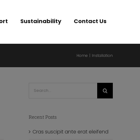
ort
Sustainability
Contact Us
Home
|
Installation
Search
for:
Recent Posts
Cras suscipit ante erat eleifend