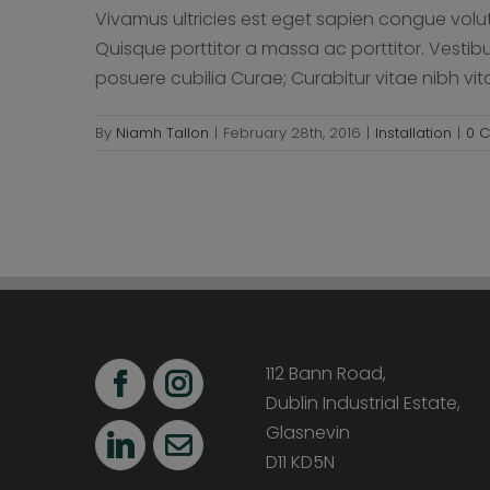
Vivamus ultricies est eget sapien congue volu
Quisque porttitor a massa ac porttitor. Vestibu
posuere cubilia Curae; Curabitur vitae nibh vita
By
Niamh Tallon
|
February 28th, 2016
|
Installation
|
0 
112 Bann Road,
Dublin Industrial Estate,
Glasnevin
D11 KD5N